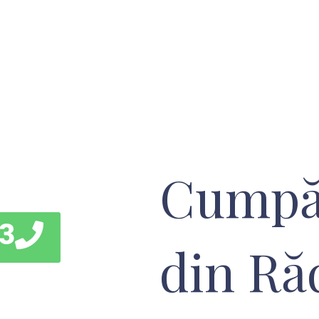
Cump
3
din Ră